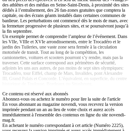
des athlètes et des médias en Seine-Saint-Denis, à proximité des sites
dédiés à l’entraînement, des 26 fan-zones gratuites que comptera la
capitale, ou des écrans géants installés dans certaines communes de
banlieue. Les perturbations ont commencé dès le mois de mars, avec
la fermeture progressive de plusieurs sites, et se poursuivront jusqu’à
la fin septembre.
Un exemple permet de comprendre l’ampleur de l’événement. Dans
les VIIe, VIIIe et XVIe arrondissements, entre le Trocadéro et le
jardin des Tuileries, une vaste zone sera fermée à la circulation
motorisée de transit. Tout au long de la compétition, les
camionnettes, voitures et scooters pourront s’y rendre, mais pas la
traverser. Cette surface correspond aux périmètres de sécurité,
adjoints les uns aux autres, de pas moins de sept sites olympiques:
Trocadéro, tour Eiffel, champ de Mars, Invalides, pont Alexandre
III, Grand Palais et Concorde. L’équivalent, en superficie, du centre
historique de Toulouse, Bordeaux ou Strasbourg.
Ce contenu est réservé aux abonnés
Abonnez-vous ou achetez le numéro pour lire la suite de l'article
En vous abonnant au magazine
novendi
, vous recevrez la version
imprimée pendant un an au lieu de votre choix et aurez accès
immédiatement à l'ensemble des contenus en ligne du site
novendi-
mag.fr
.
En achetant le numéro correspondant à cet article (Numéro 2225),
vous recevrez la version imprimée et aurez accès immédiatement à