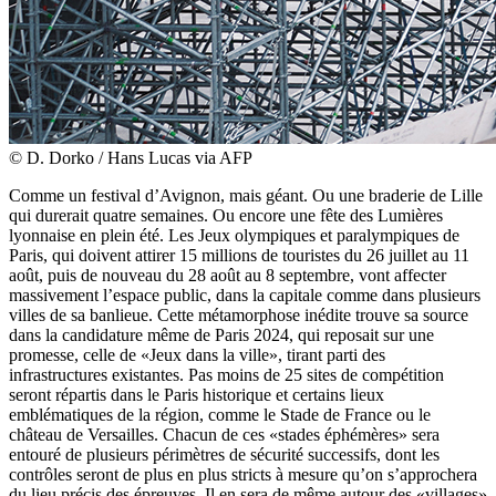
© D. Dorko / Hans Lucas via AFP
Comme un festival d’Avignon, mais géant. Ou une braderie de Lille
qui durerait quatre semaines. Ou encore une fête des Lumières
lyonnaise en plein été. Les Jeux olympiques et paralympiques de
Paris, qui doivent attirer 15 millions de touristes du 26 juillet au 11
août, puis de nouveau du 28 août au 8 septembre, vont affecter
massivement l’espace public, dans la capitale comme dans plusieurs
villes de sa banlieue. Cette métamorphose inédite trouve sa source
dans la candidature même de Paris 2024, qui reposait sur une
promesse, celle de «Jeux dans la ville», tirant parti des
infrastructures existantes. Pas moins de 25 sites de compétition
seront répartis dans le Paris historique et certains lieux
emblématiques de la région, comme le Stade de France ou le
château de Versailles. Chacun de ces «stades éphémères» sera
entouré de plusieurs périmètres de sécurité successifs, dont les
contrôles seront de plus en plus stricts à mesure qu’on s’approchera
du lieu précis des épreuves. Il en sera de même autour des «villages»