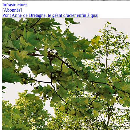
Infrastructure
[Abonnés]
Pont Anne-de-Bretagne, le géant d’acier enfin à quai