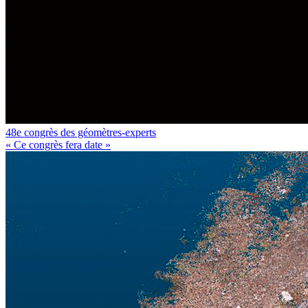
48e congrès des géomètres-experts
« Ce congrès fera date »