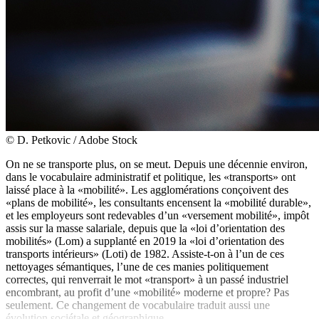
© D. Petkovic / Adobe Stock
On ne se transporte plus, on se meut. Depuis une décennie environ,
dans le vocabulaire administratif et politique, les «transports» ont
laissé place à la «mobilité». Les agglomérations conçoivent des
«plans de mobilité», les consultants encensent la «mobilité durable»,
et les employeurs sont redevables d’un «versement mobilité», impôt
assis sur la masse salariale, depuis que la «loi d’orientation des
mobilités» (Lom) a supplanté en 2019 la «loi d’orientation des
transports intérieurs» (Loti) de 1982. Assiste-t-on à l’un de ces
nettoyages sémantiques, l’une de ces manies politiquement
correctes, qui renverrait le mot «transport» à un passé industriel
encombrant, au profit d’une «mobilité» moderne et propre? Pas
seulement. Ce changement de vocabulaire traduit aussi une
évolution sociétale et géographique.