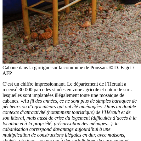
Cabane dans la garrigue sur la commune de Poussan. © D. Faget /
AFP
C’est un chiffre impressionnant. Le département de l’Hérault a
recensé 30.000 parcelles situées en zone agricole et naturelle sur ­
lesquelles sont implantées illégalement toute une mosaïque de
cabanes. «
Au fil des années, ce ne sont plus de simples baraques de
pêcheurs ou d’agriculteurs qui ont été aménagées. Dans un double
contexte d’attractivité (notamment touristique) de l’Hérault et de
son littoral, mais aussi de crise du logement (difficultés d’accès à la
location et à la propriété, précarisation des ménages...), la
cabanisation correspond davantage aujourd’hui à une
multiplication de constructions illégales en dur, avec maisons,
chalets, piscines... ou encore à des installations de caravanes et