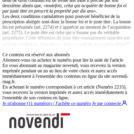
délai de droit commun est de trente ans mais il précise par son
deuxième alinéa que, «
toutefois, celui qui acquière de bonne foi et
par juste titre en prescrit la propriété par dix ans
».
Les deux conditions cumulatives pour pouvoir bénéficier de la
prescription abrégée sont donc la bonne foi et le juste titre. La bonne
foi est présumée (art. 2274) et s’apprécie au moment de l’acquisition
(art. 2275). Le juste titre est celui qui n’émane pas du véritable
propriétaire. Cette définition du juste titre constamment rappelée par
(1)
la haute juridiction, l’est encore dans un arrêt du 24 octobre 2024
.
Ce contenu est réservé aux abonnés
Abonnez-vous ou achetez le numéro pour lire la suite de l'article
En vous abonnant au magazine
novendi
, vous recevrez la version
imprimée pendant un an au lieu de votre choix et aurez accès
immédiatement à l'ensemble des contenus en ligne du site
novendi-
mag.fr
.
En achetant le numéro correspondant à cet article (Numéro 2233),
vous recevrez la version imprimée et aurez accès immédiatement à
l'ensemble de son contenu en ligne.
Je m'abonne (11 numéros) / J'achète ce numéro
Je me connecte