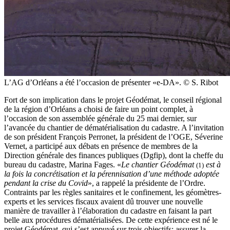
L’AG d’Orléans a été l’occasion de présenter «e-DA». © S. Ribot
Fort de son implication dans le projet Géodémat, le conseil régional
de la région d’Orléans a choisi de faire un point complet, à
l’occasion de son assemblée générale du 25 mai dernier, sur
l’avancée du chantier de dématérialisation du cadastre. A l’invitation
de son président François Perronet, la président de l’OGE, Séverine
Vernet, a participé aux débats en présence de membres de la
Direction générale des finances publiques (Dgfip), dont la cheffe du
bureau du cadastre, Marina Fages. «
Le chantier Géodémat
est à
(1)
la fois la concrétisation et la pérennisation d’une méthode adoptée
pendant la crise du Covid
», a rappelé la présidente de l’Ordre.
Contraints par les règles sanitaires et le confinement, les géomètres-
experts et les services fiscaux avaient dû trouver une nouvelle
manière de travailler à l’élaboration du cadastre en faisant la part
belle aux procédures dématérialisées. De cette expérience est né le
projet Géodémat, qui s’est appuyé sur trois objectifs: assurer la