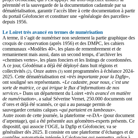
pérennité et la sauvegarde de la documentation cadastrale par sa
dématérialisation, garantir l’accès libre à cette documentation à partir
du portail Géofoncier et constituer une «généalogie des parcelles»
depuis 1956.
Le Loiret très avancé en termes de numérisation
A terme, il s’agit de numériser non seulement la partie graphique des
croquis de conservation (après 1956) et des DMPC, les cahiers
communaux «Modèles 40», les plans de remembrement et de
remaniement mais aussi, dans un second temps, d’archiver les
«chemises vertes», les plans fonciers et les listings de coordonnées.
A ce jour, Géodémat a déjà été déployé dans huit régions et
collectivités
. Onze autres
sont programmées à échéance 2024-
(2)
(3)
2025. Cette dématérialisation est «
très importante pour la Dgfip
»,
ont souligné ses représentants. «
Le cadastre, pour nous, c’est une
sorte de matrice, ce qui irrigue le flux d’informations de nos
services.
» Dans un département du Loiret «
très avancé en matière
de numérisation
», a salué Séverine Vernet, 250.000 documents ont
d’ores et déjà été scannés, ce qui a au passage permis de
sauvegarder certains calques «
qui partaient en lambeaux
».
Autre zoom de cette journée, la plateforme «e-DA» (pour document
d’arpentage), qui a été présentée aux géomètres-experts présents. Ce
dispositif, qui associe l’OGE, la Dgfip et Géofoncier, va se
généraliser dès 2025. Il consiste en une plateforme d’échanges et de
contrôles automatisée intégrée à Géofoncier qui permettra, grâce à