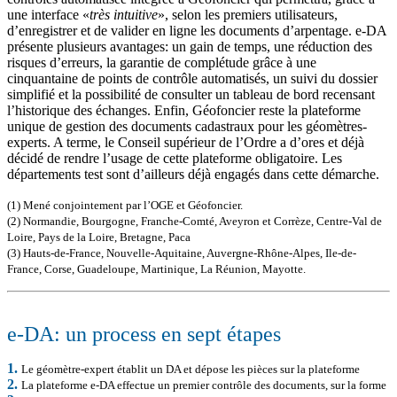
une interface «
très intuitive
», selon les premiers utilisateurs,
d’enregistrer et de valider en ligne les documents d’arpentage. e-DA
présente plusieurs avantages: un gain de temps, une réduction des
risques d’erreurs, la garantie de complétude grâce à une
cinquantaine de points de contrôle automatisés, un suivi du dossier
simplifié et la possibilité de consulter un tableau de bord recensant
l’historique des échanges. Enfin, Géofoncier reste la plateforme
unique de gestion des documents cadastraux pour les géomètres-
experts. A terme, le Conseil supérieur de l’Ordre a d’ores et déjà
décidé de rendre l’usage de cette plateforme obligatoire. Les
départements test sont d’ailleurs déjà engagés dans cette démarche.
(1) Mené conjointement par l’OGE et Géofoncier.
(2) Normandie, Bourgogne, Franche-Comté, Aveyron et Corrèze, Centre-Val de
Loire, Pays de la Loire, Bretagne, Paca
(3) Hauts-de-France, Nouvelle-Aquitaine, Auvergne-Rhône-Alpes, Ile-de-
France, Corse, Guadeloupe, Martinique, La Réunion, Mayotte.
e-DA: un process en sept étapes
1.
Le géomètre-expert établit un DA et dépose les pièces sur la plateforme
2.
La plateforme e-DA effectue un premier contrôle des documents, sur la forme