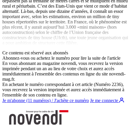
dépassent pas la trentaine de mètres carrés et se multiplient en milieu
rural et périurbain. C’est des Etats-Unis que vient ce mode d’habitat
alternatif. Là-bas, depuis une dizaine d’années, il connaît un essor
important avec, selon les estimations, environ un million de tiny
houses répertoriées sur le territoire. En France, où le phénomène est
plus récent, il y aurait aujourd’hui 3.000 «mini maisons» (hors
autoconstruction) selon le chiffre de l’Union française des
constructeurs de tiny house (Ufcth), une toute jeune organisation qui
a pour ambition de structurer cette filière.
Ce contenu est réservé aux abonnés
Abonnez-vous ou achetez le numéro pour lire la suite de l'article
En vous abonnant au magazine
novendi
, vous recevrez la version
imprimée pendant un an au lieu de votre choix et aurez accès
immédiatement à l'ensemble des contenus en ligne du site
novendi-
mag.fr
.
En achetant le numéro correspondant à cet article (Numéro 2236),
vous recevrez la version imprimée et aurez accès immédiatement à
l'ensemble de son contenu en ligne.
Je m'abonne (11 numéros) / J'achète ce numéro
Je me connecte