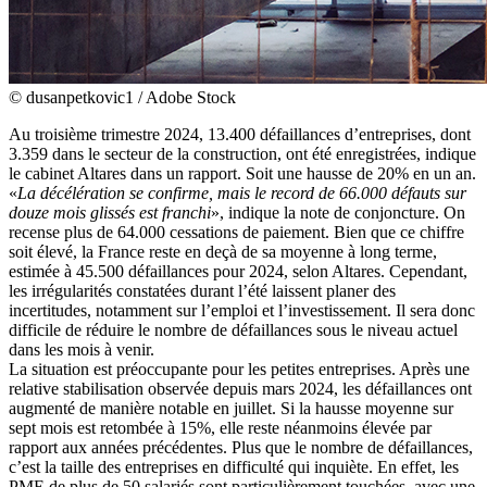
© dusanpetkovic1 / Adobe Stock
Au troisième trimestre 2024, 13.400 défaillances d’entreprises, dont
3.359 dans le secteur de la construction, ont été enregistrées, indique
le cabinet Altares dans un rapport. Soit une hausse de 20% en un an.
«
La décélération se confirme, mais le record de 66.000 défauts sur
douze mois glissés est franchi
», indique la note de conjoncture. On
recense plus de 64.000 cessations de paiement. Bien que ce chiffre
soit élevé, la France reste en deçà de sa moyenne à long terme,
estimée à 45.500 défaillances pour 2024, selon Altares. Cependant,
les irrégularités constatées durant l’été laissent planer des
incertitudes, notamment sur l’emploi et l’investissement. Il sera donc
difficile de réduire le nombre de défaillances sous le niveau actuel
dans les mois à venir.
La situation est préoccupante pour les petites entreprises. Après une
relative stabilisation observée depuis mars 2024, les défaillances ont
augmenté de manière notable en juillet. Si la hausse moyenne sur
sept mois est retombée à 15%, elle reste néanmoins élevée par
rapport aux années précédentes. Plus que le nombre de défaillances,
c’est la taille des entreprises en difficulté qui inquiète. En effet, les
PME de plus de 50 salariés sont particulièrement touchées, avec une