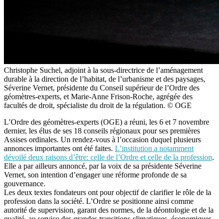
Christophe Suchel, adjoint à la sous-directrice de l’aménagement
durable à la direction de l’habitat, de l’urbanisme et des paysages,
Séverine Vernet, présidente du Conseil supérieur de l’Ordre des
géomètres-experts, et Marie-Anne Frison-Roche, agrégée des
facultés de droit, spécialiste du droit de la régulation. © OGE
L’Ordre des géomètres-experts (OGE) a réuni, les 6 et 7 novembre
dernier, les élus de ses 18 conseils régionaux pour ses premières
Assises ordinales. Un rendez-vous à l’occasion duquel plusieurs
annonces importantes ont été faites.
L’institution a notamment
dévoilé deux raisons d’être: celle de l’Ordre et celle de la profession
.
Elle a par ailleurs annoncé, par la voix de sa présidente Séverine
Vernet, son intention d’engager une réforme profonde de sa
gouvernance.
Les deux textes fondateurs ont pour objectif de clarifier le rôle de la
profession dans la société. L’Ordre se positionne ainsi comme
autorité de supervision, garant des normes, de la déontologie et de la
qualité, au service des grandes transitions climatiques, économiques