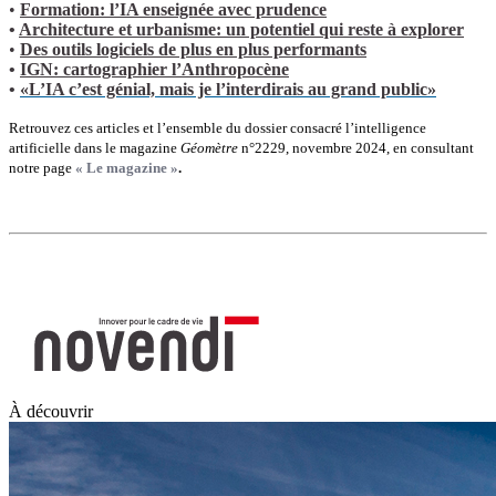
•
Formation: l’IA enseignée avec prudence
•
Architecture et urbanisme: un potentiel qui reste à explorer
•
Des outils logiciels de plus en plus performants
•
IGN: cartographier l’Anthropocène
•
«L’IA c’est génial, mais je l’interdirais au grand public»
Retrouvez ces articles et l’ensemble du dossier consacré l’intelligence
artificielle dans le magazine
Géomètre
n°2229, novembre 2024, en consultant
notre page
« Le magazine »
.
À découvrir