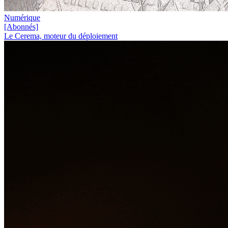
Numérique
[Abonnés]
Le Cerema, moteur du déploiement