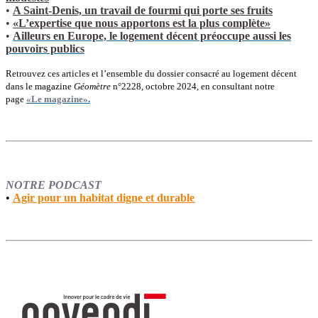
•
A Saint-Denis, un travail de fourmi qui porte ses fruits
•
«L’expertise que nous apportons est la plus complète»
•
Ailleurs en Europe, le logement décent préoccupe aussi les
pouvoirs publics
Retrouvez ces articles et l’ensemble du dossier consacré au logement décent
dans le magazine
Géomètre
n°2228, octobre 2024, en consultant notre
page
«Le magazine»
.
NOTRE PODCAST
•
Agir pour un habitat digne et durable