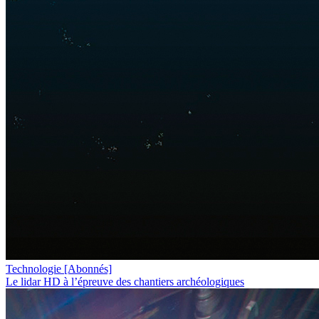
Technologie
[Abonnés]
Le lidar HD à l’épreuve des chantiers archéologiques