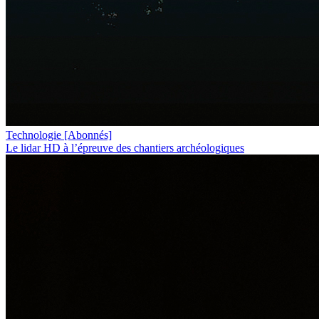
Technologie
[Abonnés]
Le lidar HD à l’épreuve des chantiers archéologiques