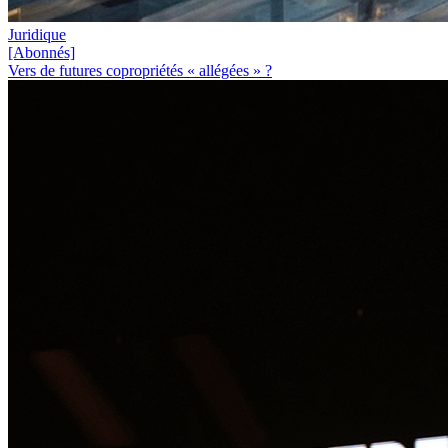
Juridique
[Abonnés]
Vers de futures copropriétés « allégées » ?