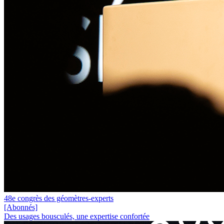
48e congrès des géomètres-experts
[Abonnés]
Des usages bousculés, une expertise confortée