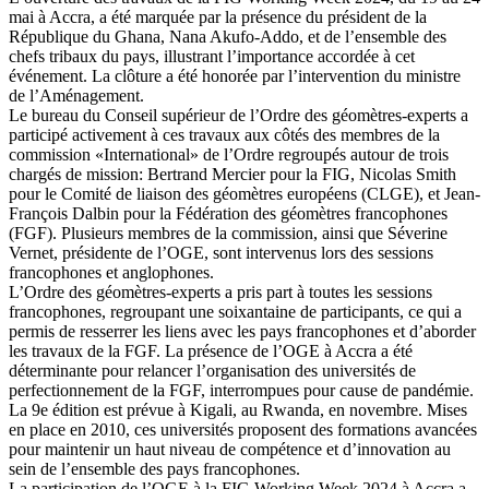
mai à Accra, a été marquée par la présence du président de la
République du Ghana, Nana Akufo-Addo, et de l’ensemble des
chefs tribaux du pays, illustrant l’importance accordée à cet
événement. La clôture a été honorée par l’intervention du ministre
de l’Aménagement.
Le bureau du Conseil supérieur de l’Ordre des géomètres-experts a
participé activement à ces travaux aux côtés des membres de la
commission «International» de l’Ordre regroupés autour de trois
chargés de mission: Bertrand Mercier pour la FIG, Nicolas Smith
pour le Comité de liaison des géomètres européens (CLGE), et Jean-
François Dalbin pour la Fédération des géomètres francophones
(FGF). Plusieurs membres de la commission, ainsi que Séverine
Vernet, présidente de l’OGE, sont intervenus lors des sessions
francophones et anglophones.
L’Ordre des géomètres-experts a pris part à toutes les sessions
francophones, regroupant une soixantaine de participants, ce qui a
permis de resserrer les liens avec les pays francophones et d’aborder
les travaux de la FGF. La présence de l’OGE à Accra a été
déterminante pour relancer l’organisation des universités de
perfectionnement de la FGF, interrompues pour cause de pandémie.
La 9e édition est prévue à Kigali, au Rwanda, en novembre. Mises
en place en 2010, ces universités proposent des formations avancées
pour maintenir un haut niveau de compétence et d’innovation au
sein de l’ensemble des pays francophones.
La participation de l’OGE à la FIG Working Week 2024 à Accra a