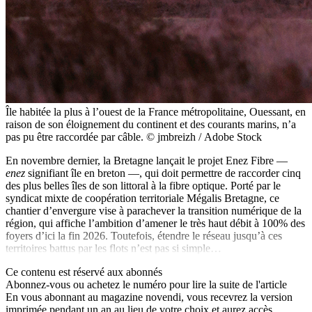
Île habitée la plus à l’ouest de la France métropolitaine, Ouessant, en
raison de son éloignement du continent et des courants marins, n’a
pas pu être raccordée par câble. © jmbreizh / Adobe Stock
En novembre dernier, la Bretagne lançait le projet Enez Fibre —
enez
signifiant île en breton —, qui doit permettre de raccorder cinq
des plus belles îles de son littoral à la fibre optique. Porté par le
syndicat mixte de coopération territoriale Mégalis Bretagne, ce
chantier d’envergure vise à parachever la transition numérique de la
région, qui affiche l’ambition d’amener le très haut débit à 100% des
foyers d’ici la fin 2026. Toutefois, étendre le réseau jusqu’à ces
territoires battus par les flots n’est pas si simple…
Ce contenu est réservé aux abonnés
Abonnez-vous ou achetez le numéro pour lire la suite de l'article
En vous abonnant au magazine
novendi
, vous recevrez la version
imprimée pendant un an au lieu de votre choix et aurez accès