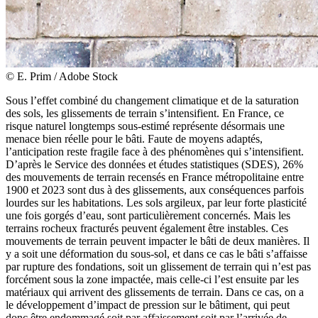
© E. Prim / Adobe Stock
Sous l’effet combiné du changement climatique et de la saturation
des sols, les glissements de terrain s’intensifient. En France, ce
risque naturel longtemps sous-estimé représente désormais une
menace bien réelle pour le bâti. Faute de moyens adaptés,
l’anticipation reste fragile face à des phénomènes qui s’intensifient.
D’après le Service des données et études statistiques (SDES), 26%
des mouvements de terrain recensés en France métropolitaine entre
1900 et 2023 sont dus à des glissements, aux conséquences parfois
lourdes sur les habitations. Les sols argileux, par leur forte plasticité
une fois gorgés d’eau, sont particulièrement concernés. Mais les
terrains rocheux fracturés peuvent également être instables. Ces
mouvements de terrain peuvent impacter le bâti de deux manières. Il
y a soit une déformation du sous-sol, et dans ce cas le bâti s’affaisse
par rupture des fondations, soit un glissement de terrain qui n’est pas
forcément sous la zone impactée, mais celle-ci l’est ensuite par les
matériaux qui arrivent des glissements de terrain. Dans ce cas, on a
le développement d’impact de pression sur le bâtiment, qui peut
donc être endommagé soit par affaissement soit par l’arrivée de