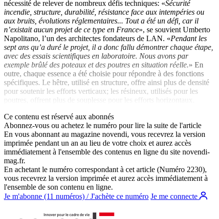
nécessité de relever de nombreux défis techniques: «
Sécurité
incendie, structure, durabilité, résistance face aux intempéries ou
aux bruits, évolutions réglementaires... Tout a été un défi, car il
n’existait aucun projet de ce type en France
», se souvient Umberto
Napolitano, l’un des architectes fondateurs de LAN. «
Pendant les
sept ans qu’a duré le projet, il a donc fallu démontrer chaque étape,
avec des essais scientifiques en laboratoire. Nous avons par
exemple brûlé des poteaux et des poutres en situation réelle.
» En
outre, chaque essence a été choisie pour répondre à des fonctions
spécifiques. Le hêtre, utilisé en structure, offre ainsi plus de densité
pour soutenir les efforts verticaux; les résineux, utilisés pour les
poutres, offrent plus de souplesse pour les efforts horizontaux.
Ce contenu est réservé aux abonnés
Abonnez-vous ou achetez le numéro pour lire la suite de l'article
En vous abonnant au magazine
novendi
, vous recevrez la version
imprimée pendant un an au lieu de votre choix et aurez accès
immédiatement à l'ensemble des contenus en ligne du site
novendi-
mag.fr
.
En achetant le numéro correspondant à cet article (Numéro 2230),
vous recevrez la version imprimée et aurez accès immédiatement à
l'ensemble de son contenu en ligne.
Je m'abonne (11 numéros) / J'achète ce numéro
Je me connecte