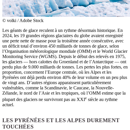
© volki / Adobe Stock
Les géants de glace reculent à un rythme désormais historique. En
2024, les 19 grandes régions glaciaires du globe avaient enregistré
une perte nette de masse pour la troisième année consécutive, avec
un déficit total d’environ 450 milliards de tonnes de glace, selon
l’Organisation météorologique mondiale (OMM) et le World Glacier
Monitoring Service (WGMS). Depuis le début des relevés en 1975,
les glaciers — hors calottes du Groenland et de l’Antarctique — ont
perdu plus de 9.000 milliards de tonnes. Les pertes les plus fortes, en
proportion, concernent l’Europe centrale, où les Alpes et les
Pyrénées ont déjà perdu environ 40% de leur volume en un peu plus
de vingt ans. D’autres régions apparaissent particulièrement
vulnérables, comme la Scandinavie, le Caucase, la Nouvelle-
Zélande, le nord de l’Asie et les tropiques, où l’OMM estime que la
e
plupart des glaciers ne survivront pas au XXI
siècle au rythme
actuel.
LES PYRÉNÉES ET LES ALPES DUREMENT
TOUCHÉES