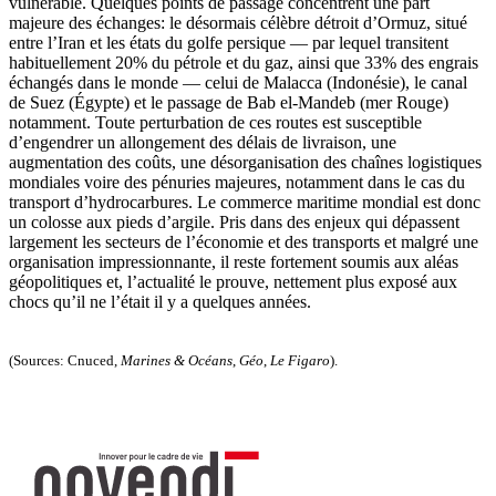
vulnérable. Quelques points de passage concentrent une part
majeure des échanges: le désormais célèbre détroit d’Ormuz, situé
entre l’Iran et les états du golfe persique — par lequel transitent
habituellement 20% du pétrole et du gaz, ainsi que 33% des engrais
échangés dans le monde — celui de Malacca (Indonésie), le canal
de Suez (Égypte) et le passage de Bab el-Mandeb (mer Rouge)
notamment. Toute perturbation de ces routes est susceptible
d’engendrer un allongement des délais de livraison, une
augmentation des coûts, une désorganisation des chaînes logistiques
mondiales voire des pénuries majeures, notamment dans le cas du
transport d’hydrocarbures. Le commerce maritime mondial est donc
un colosse aux pieds d’argile. Pris dans des enjeux qui dépassent
largement les secteurs de l’économie et des transports et malgré une
organisation impressionnante, il reste fortement soumis aux aléas
géopolitiques et, l’actualité le prouve, nettement plus exposé aux
chocs qu’il ne l’était il y a quelques années.
(Sources: Cnuced,
Marines & Océans
,
Géo
,
Le Figaro
).