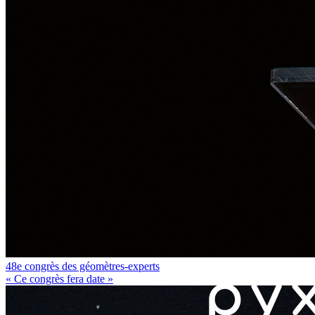
48e congrès des géomètres-experts
« Ce congrès fera date »