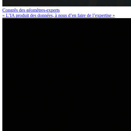
Congrès des géomètres-experts
« L’IA produit des données, à nous d’en faire de l’expertise »