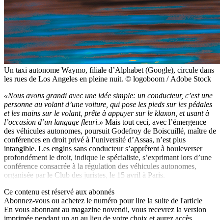
Un taxi autonome Waymo, filiale d’Alphabet (Google), circule dans
les rues de Los Angeles en pleine nuit. © logoboom / Adobe Stock
«Nous avons grandi avec une idée simple: un conducteur, c’est une
personne au volant d’une voiture, qui pose les pieds sur les pédales
et les mains sur le volant, prête à appuyer sur le klaxon, et usant à
l’occasion d’un langage fleuri.»
Mais tout ceci, avec l’émergence
des véhicules autonomes, poursuit Godefroy de Boiscuillé, maître de
conférences en droit privé à l’université d’Assas, n’est plus
intangible. Les engins sans conducteur s’apprêtent à bouleverser
profondément le droit, indique le spécialiste, s’exprimant lors d’une
conférence consacrée à la régulation des véhicules autonomes,
organisée par le Club des juristes, le 15 avril à Paris.
Ce contenu est réservé aux abonnés
Abonnez-vous ou achetez le numéro pour lire la suite de l'article
En vous abonnant au magazine
novendi
, vous recevrez la version
imprimée pendant un an au lieu de votre choix et aurez accès