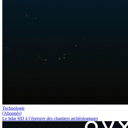
Technologie
[Abonnés]
Le lidar HD à l’épreuve des chantiers archéologiques