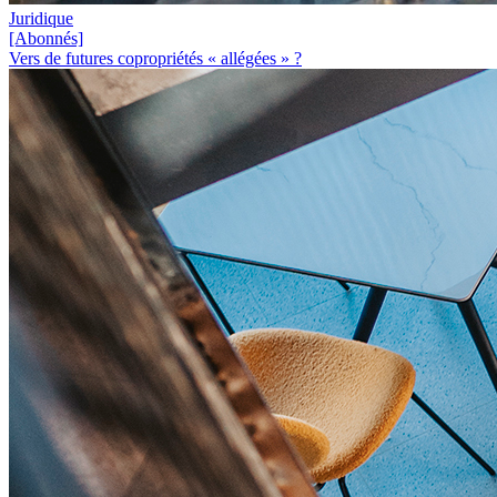
Juridique
[Abonnés]
Vers de futures copropriétés « allégées » ?