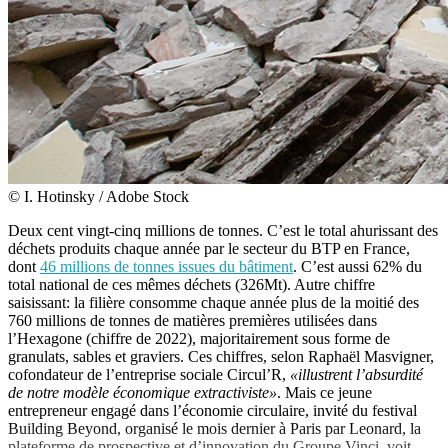
© I. Hotinsky / Adobe Stock
Deux cent vingt-cinq millions de tonnes. C’est le total ahurissant des
déchets produits chaque année par le secteur du BTP en France,
dont
46 millions de tonnes issues du bâtiment
. C’est aussi 62% du
total national de ces mêmes déchets (326Mt). Autre chiffre
saisissant: la filière consomme chaque année plus de la moitié des
760 millions de tonnes de matières premières utilisées dans
l’Hexagone (chiffre de 2022), majoritairement sous forme de
granulats, sables et graviers. Ces chiffres, selon Raphaël Masvigner,
cofondateur de l’entreprise sociale Circul’R,
«illustrent l’absurdité
de notre modèle économique extractiviste»
. Mais ce jeune
entrepreneur engagé dans l’économie circulaire, invité du festival
Building Beyond, organisé le mois dernier à Paris par Leonard, la
plateforme de prospective et d’innovation du Groupe Vinci, voit