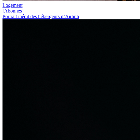
Logement
[Abonnés]
Portrait inédit des hébergeurs d’Airbnb