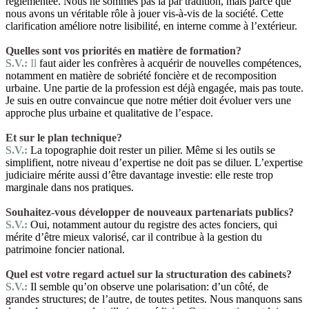
réglementée. Nous ne sommes pas là par tradition, mais parce que
nous avons un véritable rôle à jouer vis-à-vis de la société. Cette
clarification améliore notre lisibilité, en interne comme à l’extérieur.
Quelles sont vos priorités en matière de formation?
S.V.:
Il
faut aider les confrères à acquérir de nouvelles compétences,
notamment en matière de sobriété foncière et de recomposition
urbaine. Une partie de la profession est déjà engagée, mais pas toute.
Je suis en outre convaincue que notre métier doit évoluer vers une
approche plus urbaine et qualitative de l’espace.
Et sur le plan technique?
S.V.:
La topographie doit rester un pilier. Même si les outils se
simplifient, notre niveau d’expertise ne doit pas se diluer. L’expertise
judiciaire mérite aussi d’être davantage investie: elle reste trop
marginale dans nos pratiques.
Souhaitez-vous développer de nouveaux partenariats publics?
S.V.:
Oui, notamment autour du registre des actes fonciers, qui
mérite d’être mieux valorisé, car il contribue à la gestion du
patrimoine foncier national.
Quel est votre regard actuel sur la structuration des cabinets?
S.V.:
Il semble qu’on observe une polarisation: d’un côté, de
grandes structures; de l’autre, de toutes petites. Nous manquons sans