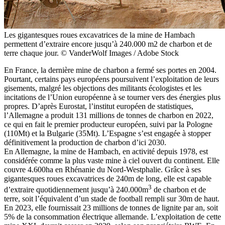
Les gigantesques roues excavatrices de la mine de Hambach
permettent d’extraire encore jusqu’à 240.000 m2 de charbon et de
terre chaque jour. © VanderWolf Images / Adobe Stock
En France, la dernière mine de charbon a fermé ses portes en 2004.
Pourtant, certains pays européens poursuivent l’exploitation de leurs
gisements, ­malgré les objections des militants écologistes et les
incitations de l’Union européenne à se tourner vers des énergies plus
propres. D’après Eurostat, l’institut européen de statistiques,
l’Allemagne a produit 131 millions de tonnes de charbon en 2022,
ce qui en fait le premier producteur européen, suivi par la Pologne
(110Mt) et la Bulgarie (35Mt). L’Espagne s’est engagée à stopper
définitivement la production de charbon d’ici 2030.
En Allemagne, la mine de Hambach, en activité depuis 1978, est
considérée comme la plus vaste mine à ciel ouvert du continent. Elle
couvre 4.600ha en Rhénanie du Nord-Westphalie. Grâce à ses
gigantesques roues excavatrices de 240m de long, elle est capable
3
d’extraire quotidiennement jusqu’à 240.000m
de charbon et de
terre, soit l’équivalent d’un stade de football rempli sur 30m de haut.
En 2023, elle fournissait 23 millions de tonnes de lignite par an, soit
5% de la consommation électrique allemande. L’exploitation de cette