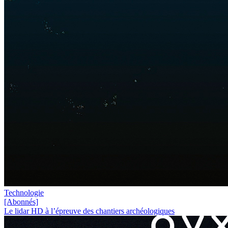
Technologie
[Abonnés]
Le lidar HD à l’épreuve des chantiers archéologiques